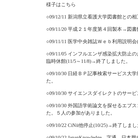
様子はこちら
○09/12/11 新潟県立看護大学図書館と
○09/11/20 平成２１年度第４回製本→
○09/11/11 医学中央雑誌Ｗｅｂ利用説明会
○09/11/05 インフルエンザ感染拡大
臨時休館(11/5～11/8)→終了しました。
○09/10/30 日経ＢＰ記事検索サービス大学
た。
○09/10/30 サイエンスダイレクトのサー
○09/10/30 外国語学術論文を探せるエブ
た。５人の参加がありました。
○09/10/22 CiNii他停止(10/25)→終了しま
○09/10/22 JapanKnowledge、