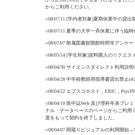
からご利用ください。
○08/07/11 [学内者対象]夏期休業中
○08/07/11 夏季の大学一斉休業に伴う臨時休
○08/07/07 附属図書館開館時間等アンケー
○08/05/14 [学生対象]資料購入のリ
○08/04/30 サイエンスダイレクト利用説明
○08/04/28 中学校教師用指導書貸出禁止(4
○08/04/22 エブスコホスト，ERIC，Psy
○08/04/10 医中誌Web 及び理科年表
ナル・データベースのページからご利用く
度をもって契約を終了しました。
○08/04/07 聞蔵Ⅱビジュアルの利用