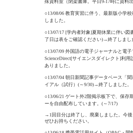
殊資料室（閉架書庫。平日9-17時に資料
○13/08/06 教育実習に伴う、最新版小学校
しました。
○13/07/17 [学内者対象]夏期休業に伴
了日は表をご確認ください)→終了しまし
○13/07/09 外国語の電子ジャーナル
ScienceDirect[サイエンスダイレクト
ありました。
○13/07/04 朝日新聞記事データベース
イアル（試行）(～9/30)→終了しました。
○13/06/21 ゲート外2階掲示板下で
ーを自由配布しています。(～7/17)
→1回目分は終了し、廃棄しました。今
ぜひお持ちください。
○13/06/18 携帯電話用サイト（OPA