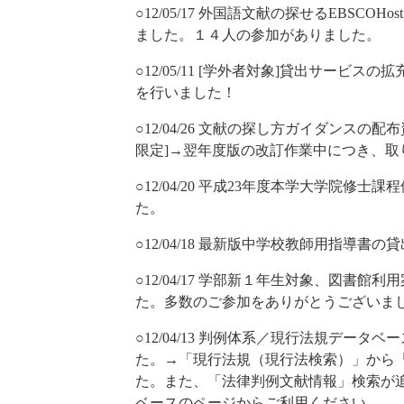
○12/05/17 外国語文献の探せるEBSCOH
ました。１４人の参加がありました。
○12/05/11 [学外者対象]貸出サービ
を行いました！
○12/04/26 文献の探し方ガイダンス
限定]→翌年度版の改訂作業中につき、取
○12/04/20 平成23年度本学大学院修
た。
○12/04/18 最新版中学校教師用指導書の貸
○12/04/17 学部新１年生対象、図書館利
た。多数のご参加をありがとうございま
○12/04/13 判例体系／現行法規データ
た。→「現行法規（現行法検索）」から
た。また、「法律判例文献情報」検索が
ベースのページからご利用ください。