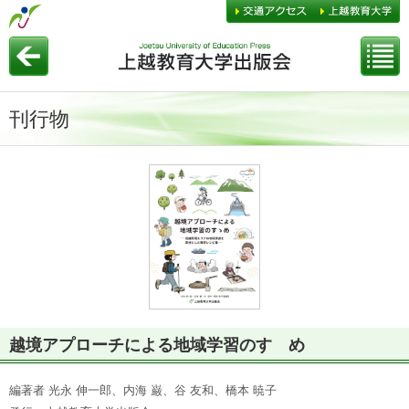
刊行物
越境アプローチによる地域学習のすゝめ
編著者 光永 伸一郎、内海 巌、谷 友和、橋本 暁子